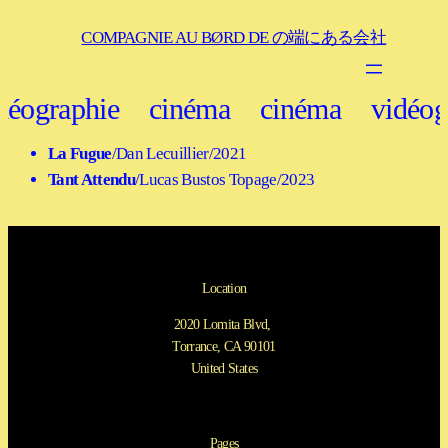
COMPAGNIE AU BØRD DE の端にある会社
déographie
cinéma
cinéma
vidéog
La Fugue
/Dan Lecuillier/2021
Tant Attendu
/Lucas Bustos Topage/2023
Location
2020 Lomita Blvd,
Torrance, CA 90101
United States
Pages