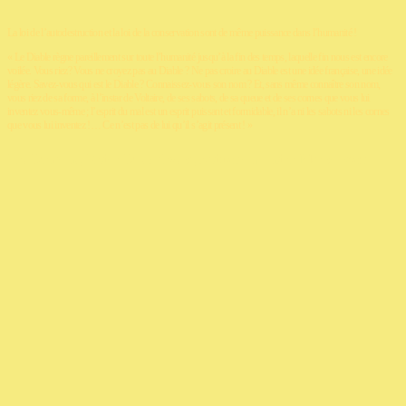
La loi de l’autodestruction et la loi de la conservation sont de même puissance dans l’humanité !
« Le Diable règne pareillement sur toute l’humanité jusqu’à la fin des temps, laquelle fin nous est encore
voilée. Vous riez? Vous ne croyez pas au Diable ? Ne pas croire au Diable est une idée française, une idée
légère. Savez-vous qui est le Diable ? Connaissez-vous son nom ? Et, sans même connaître son nom,
vous riez de sa forme, à l’instar de Voltaire, de ses sabots, de sa queue et de ses cornes que vous lui
inventez vous-même ; l’esprit du mal est un esprit puissant et formidable, il n’a ni les sabots ni les cornes
que vous lui inventez !… Ce n’est pas de lui qu’il s’agit présent ! »
Les Démons, Fédor Dostoïevski,traduction André Markowicz